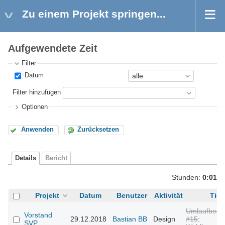
Zu einem Projekt springen...
Aufgewendete Zeit
Filter
Datum
Filter hinzufügen
Optionen
Anwenden
Zurücksetzen
Details
Bericht
Stunden:
0:01
Projekt
Datum
Benutzer
Aktivität
Tick
Umlaufbesc
Vorstand
29.12.2018
Bastian BB
Design
#15
:
SVP