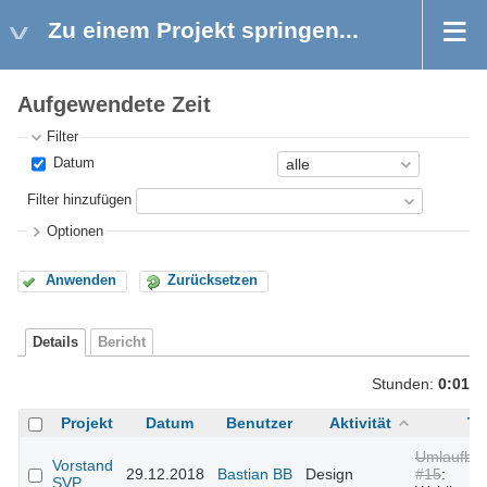
Zu einem Projekt springen...
Aufgewendete Zeit
Filter
Datum
Filter hinzufügen
Optionen
Anwenden
Zurücksetzen
Details
Bericht
Stunden:
0:01
Projekt
Datum
Benutzer
Aktivität
Ti
Umlaufbes
Vorstand
29.12.2018
Bastian BB
Design
#15
:
SVP