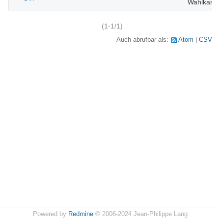
Wahlkamp
(1-1/1)
Auch abrufbar als:
Atom
CSV
Powered by
Redmine
© 2006-2024 Jean-Philippe Lang