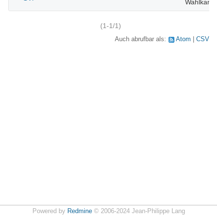
Wahlkamp
(1-1/1)
Auch abrufbar als:
Atom
CSV
Powered by
Redmine
© 2006-2024 Jean-Philippe Lang