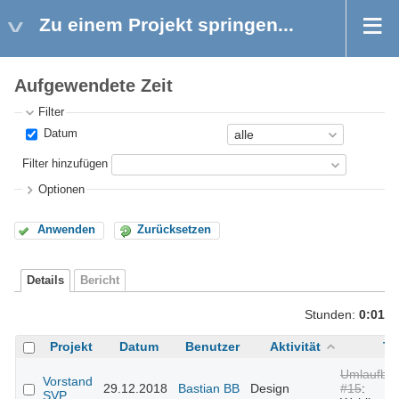
Zu einem Projekt springen...
Aufgewendete Zeit
Filter
Datum
Filter hinzufügen
Optionen
Anwenden
Zurücksetzen
Details
Bericht
Stunden:
0:01
Projekt
Datum
Benutzer
Aktivität
Ti
Umlaufbes
Vorstand
29.12.2018
Bastian BB
Design
#15
:
SVP