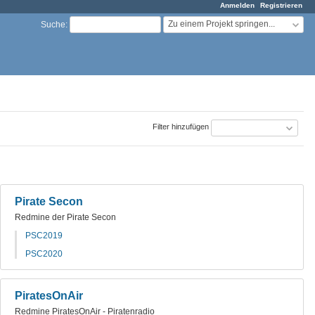
Anmelden
Registrieren
Zu einem Projekt springen...
Suche
:
Filter hinzufügen
Pirate Secon
Redmine der Pirate Secon
PSC2019
PSC2020
PiratesOnAir
Redmine PiratesOnAir - Piratenradio