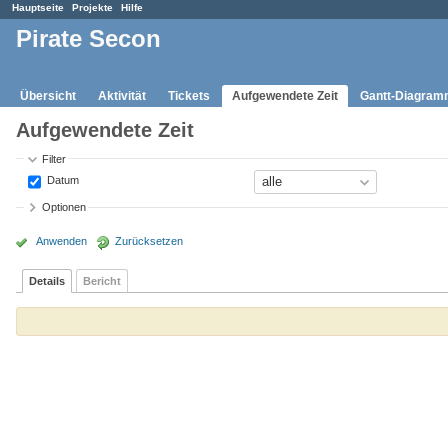
Hauptseite
Projekte
Hilfe
Pirate Secon
Übersicht
Aktivität
Tickets
Aufgewendete Zeit
Gantt-Diagra
Aufgewendete Zeit
Filter
Datum
Optionen
Anwenden
Zurücksetzen
Details
Bericht